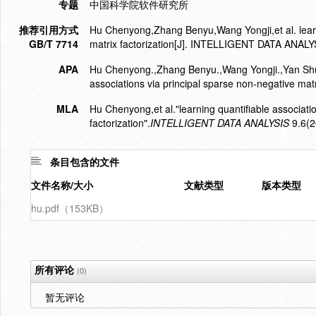
专题
中国科学院软件研究所
推荐引用方式
Hu Chenyong,Zhang Benyu,Wang Yongji,et al. learni
GB/T 7714
matrix factorization[J]. INTELLIGENT DATA ANALY
APA
Hu Chenyong.,Zhang Benyu.,Wang Yongji.,Yan Shui
associations via principal sparse non-negative matri
MLA
Hu Chenyong,et al."learning quantifiable associati
factorization".
INTELLIGENT DATA ANALYSIS
9.6(2
条目包含的文件
文件名称/大小
文献类型
版本类型
hu.pdf（153KB）
所有评论
(0)
暂无评论