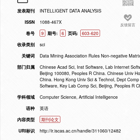
发表期刊
INTELLIGENT DATA ANALYSIS
ISSN
1088-467X
反馈留言
卷号
9
期号:
6
页码:
603-620
收录类别
sci
关键词
Data Mining Association Rules Non-negative Matrix
部门归属
Chinese Acad Sci, Inst Software, Lab Internet Sof
Beijing 100080, Peoples R China. Chinese Univ 
China. Hong Kong Univ Sci & Technol, Dept Comp S
Software, Key Lab Comp Sci, Beijing, Peoples R C
学科领域
Computer Science, Artificial Intelligence
语种
英语
内容类型
期刊论文
URI标识
http://ir.iscas.ac.cn/handle/311060/12482