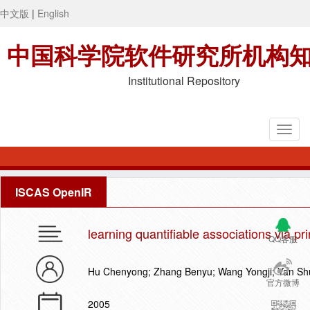
中文版
|
English
中国科学院软件研究所机构
Institutional Repository
ISCAS OpenIR
learning quantifiable associations via pr
QQ客服
Hu Chenyong; Zhang Benyu; Wang Yongji; Yan Sh
官方微博
2005