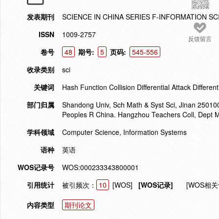
发表期刊
SCIENCE IN CHINA SERIES F-INFORMATION S
ISSN
1009-2757
反馈留言
卷号
48
期号:
5
页码:
545-556
收录类别
sci
关键词
Hash Function Collision Differential Attack Different
部门归属
Shandong Univ, Sch Math & Syst Sci, Jinan 250100
Peoples R China. Hangzhou Teachers Coll, Dept 
学科领域
Computer Science, Information Systems
语种
英语
WOS记录号
WOS:000233343800001
引用统计
被引频次：
10
[WOS]
[WOS记录]
[WOS相关
内容类型
期刊论文