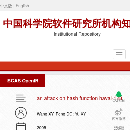
中文版
|
English
中国科学院软件研究所机构
Institutional Repository
ISCAS OpenIR
an attack on hash function haval-128
QQ客服
Wang XY; Feng DG; Yu XY
官方微博
2005