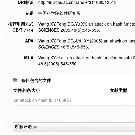
URI标识
http://ir.iscas.ac.cn/handle/311060/12518
专题
中国科学院软件研究所
推荐引用方式
Wang XY,Feng DG,Yu XY. an attack on hash func
GB/T 7714
SCIENCES,2005,48(5):545-556.
APA
Wang XY,Feng DG,&Yu XY.(2005).an attack on hash
SCIENCES
,48(5),545-556.
MLA
Wang XY,et al."an attack on hash function haval-12
48.5(2005):545-556.
条目包含的文件
文件名称/大小
文献类型
An attack on hash fu（105KB）
所有评论
(0)