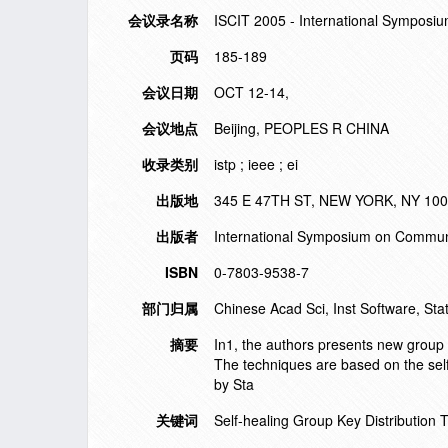
会议录名称
ISCIT 2005 - International Symposi
页码
185-189
会议日期
OCT 12-14,
会议地点
Beijing, PEOPLES R CHINA
收录类别
istp ; ieee ; ei
出版地
345 E 47TH ST, NEW YORK, NY 10
出版者
International Symposium on Communi
ISBN
0-7803-9538-7
部门归属
Chinese Acad Sci, Inst Software, Sta
摘要
In1, the authors presents new group 
The techniques are based on the self
by Sta
关键词
Self-healing Group Key Distribution 