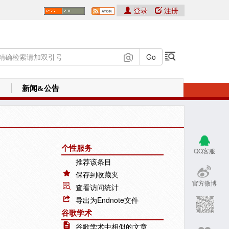
登录
注册
新闻&公告
个性服务
QQ客服
推荐该条目
保存到收藏夹
官方微博
查看访问统计
导出为Endnote文件
谷歌学术
谷歌学术中相似的文章