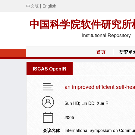
中文版
|
English
中国科学院软件研究所
Institutional Repository
首页
研究单
ISCAS OpenIR
an improved efficient self-hea
Sun HB; Lin DD; Xue R
2005
会议名称
International Symposium on Communi