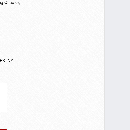
ng Chapter,
ORK, NY