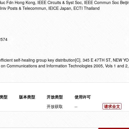
duc Fdn Hong Kong, IEEE Circuits & Syst Soc, IEEE Commun Soc Beiji
g Univ Posts & Telecommun, IEICE Japan, ECTI Thailand
12574
ficient self-healing group key distribution[C]. 345 E 47TH ST, NEW Y
on Communications and Information Technologies 2005, Vols 1 and 2,
类型
版本类型
开放类型
使用许可
开放获取
--
请求全文