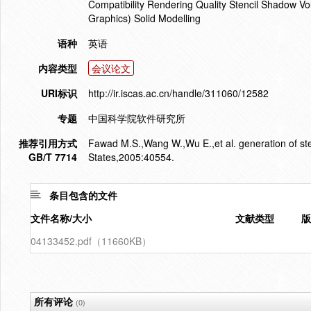
Compatibility Rendering Quality Stencil Shadow
Graphics) Solid Modelling
语种
英语
内容类型
会议论文
URI标识
http://ir.iscas.ac.cn/handle/311060/12582
专题
中国科学院软件研究所
推荐引用方式
Fawad M.S.,Wang W.,Wu E.,et al. generation of st
GB/T 7714
States,2005:40554.
条目包含的文件
文件名称/大小
文献类型
版
04133452.pdf（11660KB）
所有评论
(0)