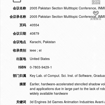
会议名称
2005 Pakistan Section Multitopic Conference, INM
会议录名称
2005 Pakistan Section Multitopic Conference, INM
反馈留言
页码
40554
会议日期
40879
会议地点
Karachi, Pakistan
收录类别
ieee ; ei
出版地
United States
ISBN
0-7803-9429-1
部门归属
Key Lab. of Comput. Sci. Inst. of Software, Graduat
摘要
Earlier, hardware-accelerated stenciled shadow 
and applications due in large part to the lack of r
widely available hardware
关键词
3d Engines 3d Games Animation Industries Avant