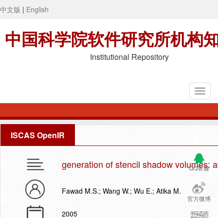
中文版
|
English
中国科学院软件研究所机构
Institutional Repository
ISCAS OpenIR
generation of stencil shadow volumes: 
QQ客服
Fawad M.S.; Wang W.; Wu E.; Atika M.
官方微博
2005