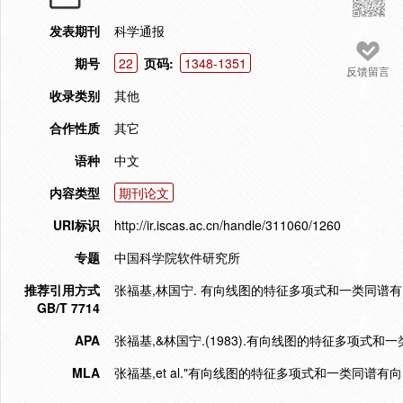
发表期刊
科学通报
期号
22
页码:
1348-1351
反馈留言
收录类别
其他
合作性质
其它
语种
中文
内容类型
期刊论文
URI标识
http://ir.iscas.ac.cn/handle/311060/1260
专题
中国科学院软件研究所
推荐引用方式
张福基,林国宁. 有向线图的特征多项式和一类同谱有向图[J].
GB/T 7714
APA
张福基,&林国宁.(1983).有向线图的特征多项式和
MLA
张福基,et al."有向线图的特征多项式和一类同谱有向图