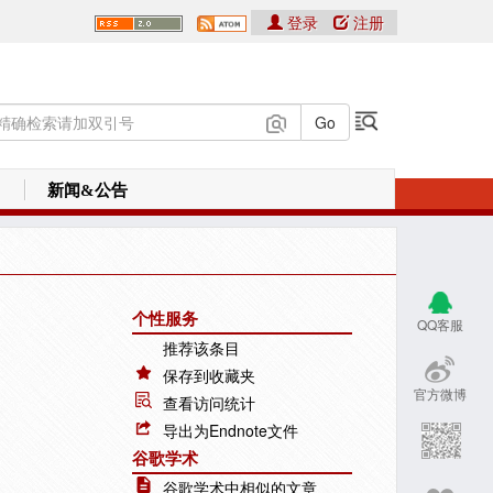
登录
注册
新闻&公告
个性服务
QQ客服
推荐该条目
保存到收藏夹
官方微博
查看访问统计
导出为Endnote文件
谷歌学术
谷歌学术中相似的文章