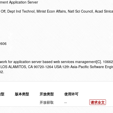
ent Application Server
Off, Dept Ind Technol, Minist Econ Affairs, Natl Sci Council, Acad Sinica
12606
ework for application server based web services management[C]. 1066
S ALAMITOS, CA 90720-1264 USA:12th Asia-Pacific Software Engi
02.
类型
版本类型
开放类型
使用许可
开放获取
--
请求全文