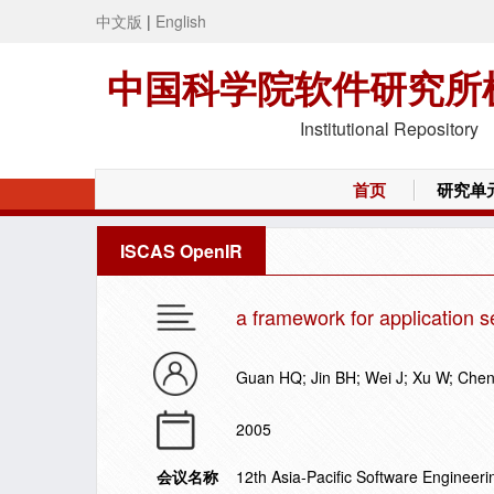
中文版
|
English
中国科学院软件研究所
Institutional Repository
首页
研究单
ISCAS OpenIR
a framework for application
Guan HQ; Jin BH; Wei J; Xu W; Che
2005
会议名称
12th Asia-Pacific Software Engineer