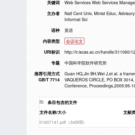
关键词
Web Services Web Services Managem
主办者
Natl Cent Univ, Minist Educ, Advisory 
Informat Sci
语种
英语
内容类型
会议论文
URI标识
http://ir.iscas.ac.cn/handle/311060/
专题
中国科学院软件研究所
推荐引用方式
Guan HQ,Jin BH,Wei J,et al. a fram
GB/T 7714
VAQUEROS CIRCLE, PO BOX 3014, LO
Conference, Proceedings,2005:95-1
条目包含的文件
文件名称/大小
文献
01607141.pdf（345KB）