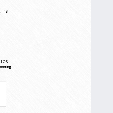
, Inst
2 LOS
neering