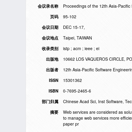
会议录名称
Proceedings of the 12th Asia-Pacifi
页码
95-102
会议日期
DEC 15-17,
会议地点
Taipei, TAIWAN
收录类别
istp ; acm ; ieee ; ei
出版地
10662 LOS VAQUEROS CIRCLE, PO 
出版者
12th Asia-Pacific Software Engineer
ISSN
15301362
ISBN
0-7695-2465-6
部门归属
Chinese Acad Sci, Inst Software, Te
摘要
Web services are considered as soluti
to manage web services more efficien
paper pr