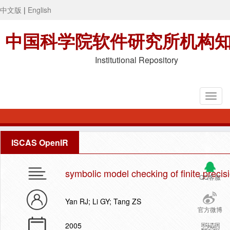
中文版
|
English
中国科学院软件研究所机构
Institutional Repository
ISCAS OpenIR
symbolic model checking of finite preci
QQ客服
Yan RJ; Li GY; Tang ZS
官方微博
2005