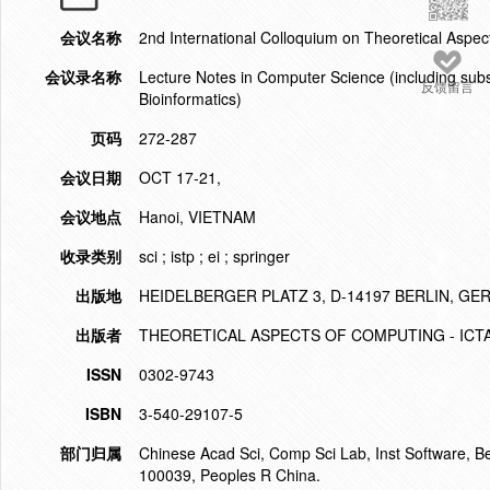
会议名称
2nd International Colloquium on Theoretical Aspe
会议录名称
Lecture Notes in Computer Science (including subser
反馈留言
Bioinformatics)
页码
272-287
会议日期
OCT 17-21,
会议地点
Hanoi, VIETNAM
收录类别
sci ; istp ; ei ; springer
出版地
HEIDELBERGER PLATZ 3, D-14197 BERLIN, G
出版者
THEORETICAL ASPECTS OF COMPUTING - ICTA
ISSN
0302-9743
ISBN
3-540-29107-5
部门归属
Chinese Acad Sci, Comp Sci Lab, Inst Software, Be
100039, Peoples R China.