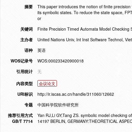
摘要
This paper introduces the notion of finite precisi
its symbolic states. To reduce the state space, FPT
or
关键词
Finite Precision Timed Automata Model Checking
主办者
United Nations Univ, Int Inst Software Technol, Vi
语种
英语
WOS记录号
WOS:000233420900018
引用统计
无
内容类型
会议论文
URI标识
http://ir.iscas.ac.cn/handle/311060/12662
专题
中国科学院软件研究所
推荐引用方式
Yan RJ,Li GY,Tang ZS. symbolic model checking o
GB/T 7714
14197 BERLIN, GERMANY:THEORETICAL ASPECT