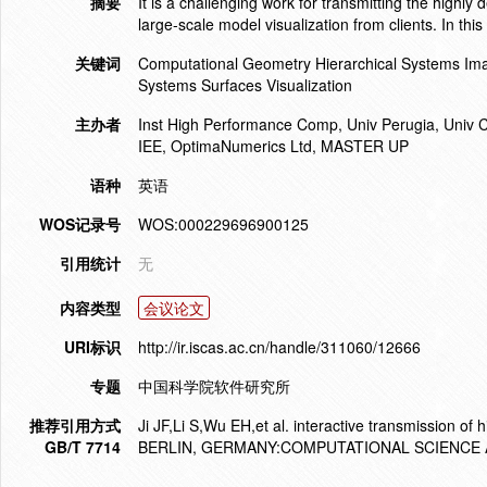
摘要
It is a challenging work for transmitting the highly 
large-scale model visualization from clients. In th
关键词
Computational Geometry Hierarchical Systems Im
Systems Surfaces Visualization
主办者
Inst High Performance Comp, Univ Perugia, Univ C
IEE, OptimaNumerics Ltd, MASTER UP
语种
英语
WOS记录号
WOS:000229696900125
引用统计
无
内容类型
会议论文
URI标识
http://ir.iscas.ac.cn/handle/311060/12666
专题
中国科学院软件研究所
推荐引用方式
Ji JF,Li S,Wu EH,et al. interactive transmission 
GB/T 7714
BERLIN, GERMANY:COMPUTATIONAL SCIENCE AND