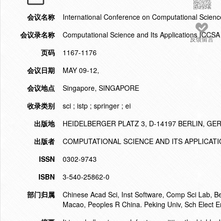
会议名称
International Conference on Computational Scienc
会议录名称
Computational Science and Its Applications ICCS
反馈留言
页码
1167-1176
会议日期
MAY 09-12,
会议地点
Singapore, SINGAPORE
收录类别
sci ; istp ; springer ; ei
出版地
HEIDELBERGER PLATZ 3, D-14197 BERLIN, G
出版者
COMPUTATIONAL SCIENCE AND ITS APPLICATION
ISSN
0302-9743
ISBN
3-540-25862-0
部门归属
Chinese Acad Sci, Inst Software, Comp Sci Lab, B
Macao, Peoples R China. Peking Univ, Sch Elect E