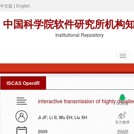
中文版
|
English
中国科学院软件研究所机构
Institutional Repository
ISCAS OpenIR
interactive transmission of highly detail
QQ客服
Ji JF; Li S; Wu EH; Liu XH
官方微博
2005