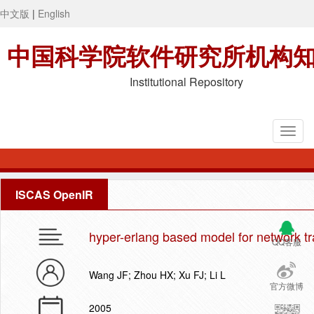
中文版
|
English
中国科学院软件研究所机构
Institutional Repository
ISCAS OpenIR
hyper-erlang based model for network tr
QQ客服
Wang JF; Zhou HX; Xu FJ; Li L
官方微博
2005