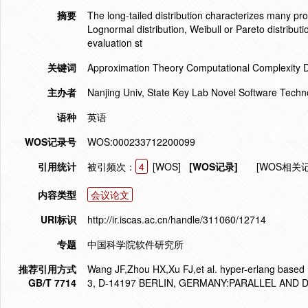
摘要
The long-tailed distribution characterizes many prop
Lognormal distribution, Weibull or Pareto distributio
evaluation st
关键词
Approximation Theory Computational Complexity D
主办者
Nanjing Univ, State Key Lab Novel Software Techn
语种
英语
WOS记录号
WOS:000233712200099
引用统计
被引频次：
4
[WOS]
[WOS记录]
[WOS相关
内容类型
会议论文
URI标识
http://ir.iscas.ac.cn/handle/311060/12714
专题
中国科学院软件研究所
推荐引用方式
Wang JF,Zhou HX,Xu FJ,et al. hyper-erlang based
GB/T 7714
3, D-14197 BERLIN, GERMANY:PARALLEL AND 