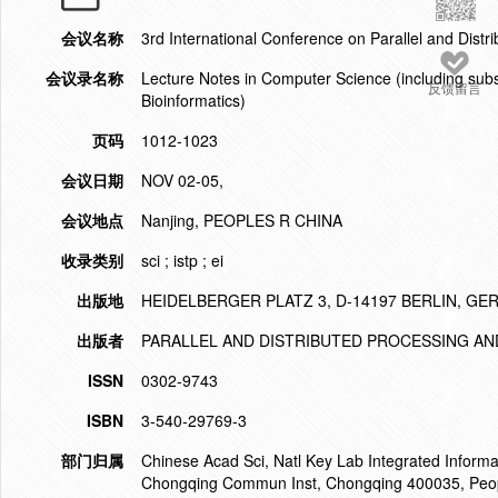
会议名称
3rd International Conference on Parallel and Distr
会议录名称
Lecture Notes in Computer Science (including subser
反馈留言
Bioinformatics)
页码
1012-1023
会议日期
NOV 02-05,
会议地点
Nanjing, PEOPLES R CHINA
收录类别
sci ; istp ; ei
出版地
HEIDELBERGER PLATZ 3, D-14197 BERLIN, G
出版者
PARALLEL AND DISTRIBUTED PROCESSING AN
ISSN
0302-9743
ISBN
3-540-29769-3
部门归属
Chinese Acad Sci, Natl Key Lab Integrated Informa
Chongqing Commun Inst, Chongqing 400035, Peop