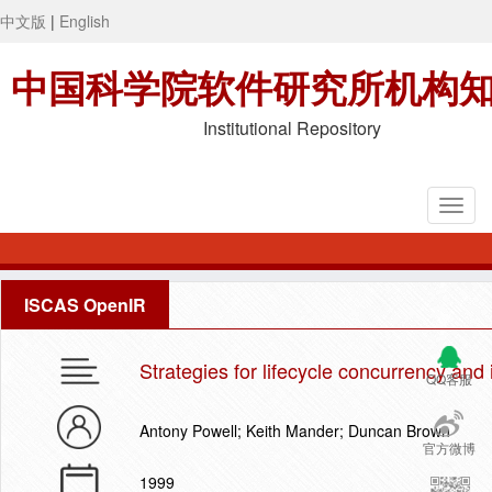
中文版
|
English
中国科学院软件研究所机构
Institutional Repository
ISCAS OpenIR
Strategies for lifecycle concurrency an
QQ客服
Antony Powell; Keith Mander; Duncan Brown
官方微博
1999