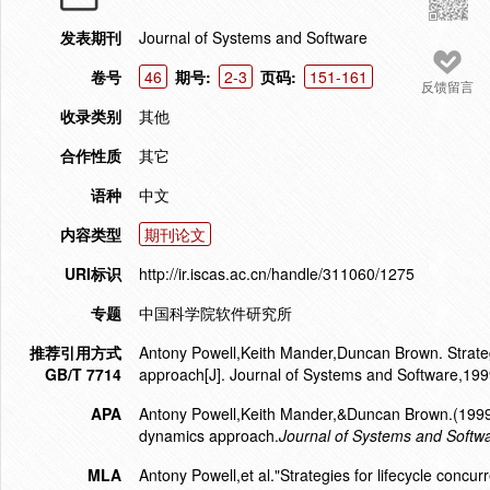
发表期刊
Journal of Systems and Software
卷号
46
期号:
2-3
页码:
151-161
反馈留言
收录类别
其他
合作性质
其它
语种
中文
内容类型
期刊论文
URI标识
http://ir.iscas.ac.cn/handle/311060/1275
专题
中国科学院软件研究所
推荐引用方式
Antony Powell,Keith Mander,Duncan Brown. Strategi
GB/T 7714
approach[J]. Journal of Systems and Software,199
APA
Antony Powell,Keith Mander,&Duncan Brown.(1999).S
dynamics approach.
Journal of Systems and Softw
MLA
Antony Powell,et al."Strategies for lifecycle conc