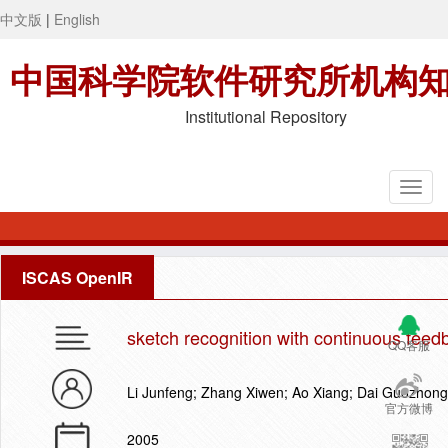
中文版
|
English
中国科学院软件研究所机构
Institutional Repository
ISCAS OpenIR
sketch recognition with continuous feed
QQ客服
Li Junfeng; Zhang Xiwen; Ao Xiang; Dai Guozhong
官方微博
2005