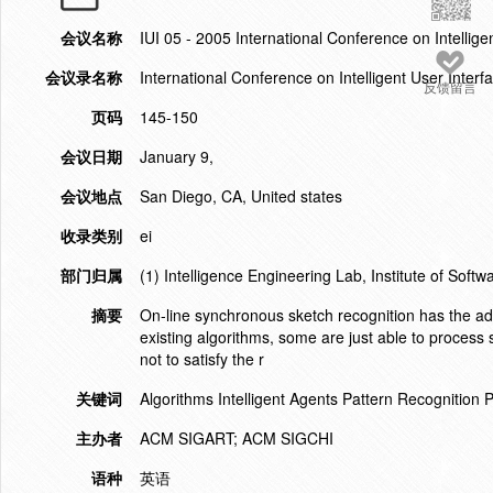
会议名称
IUI 05 - 2005 International Conference on Intellige
会议录名称
International Conference on Intelligent User Interf
反馈留言
页码
145-150
会议日期
January 9,
会议地点
San Diego, CA, United states
收录类别
ei
部门归属
(1) Intelligence Engineering Lab, Institute of Sof
摘要
On-line synchronous sketch recognition has the ad
existing algorithms, some are just able to proces
not to satisfy the r
关键词
Algorithms Intelligent Agents Pattern Recognition 
主办者
ACM SIGART; ACM SIGCHI
语种
英语