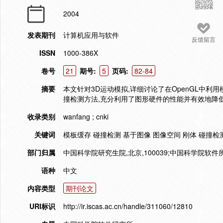
2004
发表期刊
计算机应用与软件
反馈留言
ISSN
1000-386X
卷号
21
期号:
5
页码:
82-84
摘要
本文针对3D运动模拟,详细讨论了在OpenGL中
撞检测方法,充分利用了图形硬件的性能并有效地降低
收录类别
wanfang ; cnki
关键词
模板缓存 碰撞检测 基于图像 图像空间 刚体 碰撞检测
部门归属
中国科学院研究生院,北京,100039;中国科学院软件所,
语种
中文
内容类型
期刊论文
URI标识
http://ir.iscas.ac.cn/handle/311060/12810