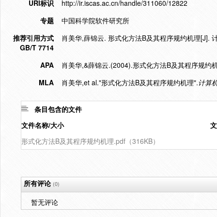
URI标识
http://ir.iscas.ac.cn/handle/311060/12822
专题
中国科学院软件研究所
推荐引用方式
肖美华,薛锦云. 形式化方法B及其程序规约机理[J]. 计算机工程
GB/T 7714
APA
肖美华,&薛锦云.(2004).形式化方法B及其程序规约机
MLA
肖美华,et al."形式化方法B及其程序规约机理".
计算
条目包含的文件
文件名称/大小
文
形式化方法B及其程序规约机理.pdf（316KB）
所有评论
(0)
暂无评论