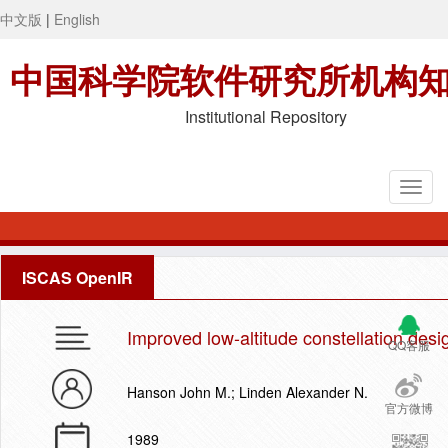
中文版
|
English
中国科学院软件研究所机构
Institutional Repository
ISCAS OpenIR
Improved low-altitude constellation des
QQ客服
Hanson John M.; Linden Alexander N.
官方微博
1989