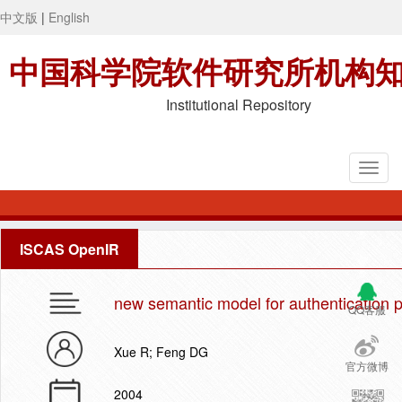
中文版
|
English
中国科学院软件研究所机构
Institutional Repository
ISCAS OpenIR
new semantic model for authentication p
QQ客服
Xue R; Feng DG
官方微博
2004