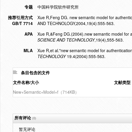
专题
中国科学院软件研究所
推荐引用方式
Xue R,Feng DG. new semantic model for authen
GB/T 7714
AND TECHNOLOGY,2004,19(4):555-563.
APA
Xue R,&Feng DG.(2004).new semantic model for au
SCIENCE AND TECHNOLOGY
,19(4),555-563.
MLA
Xue R,et al."new semantic model for authentication
TECHNOLOGY
19.4(2004):555-563.
条目包含的文件
文件名称/大小
文献类型
New+Semantic+Model+f（714KB）
所有评论
(0)
暂无评论