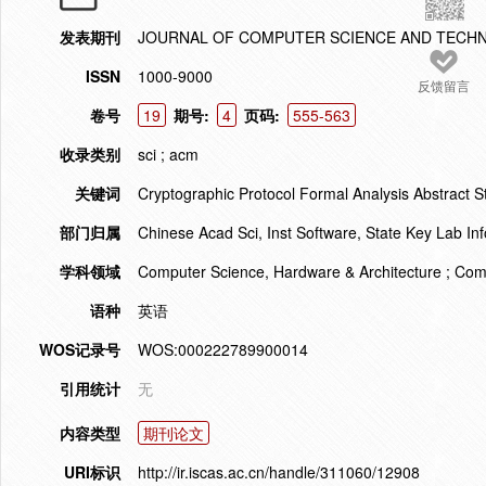
发表期刊
JOURNAL OF COMPUTER SCIENCE AND TECH
ISSN
1000-9000
反馈留言
卷号
19
期号:
4
页码:
555-563
收录类别
sci ; acm
关键词
Cryptographic Protocol Formal Analysis Abstract S
部门归属
Chinese Acad Sci, Inst Software, State Key Lab In
学科领域
Computer Science, Hardware & Architecture ; Com
语种
英语
WOS记录号
WOS:000222789900014
引用统计
无
内容类型
期刊论文
URI标识
http://ir.iscas.ac.cn/handle/311060/12908