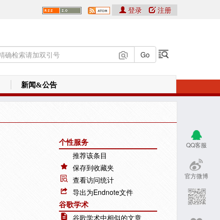
登录
注册
新闻&公告
个性服务
QQ客服
推荐该条目
保存到收藏夹
官方微博
查看访问统计
导出为Endnote文件
谷歌学术
谷歌学术中相似的文章