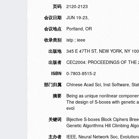
页码
2120-2123
会议日期
JUN 19-23,
会议地点
Portland, OR
收录类别
istp ; ieee
出版地
345 E 47TH ST, NEW YORK, NY 10
出版者
CEC2004: PROCEEDINGS OF THE 
ISBN
0-7803-8515-2
部门归属
Chinese Acad Sci, Inst Software, Sta
摘要
Being as unique nonlinear components
The design of S-boxes with genetic al
evol
关键词
Bijective S-boxes Block Ciphers Bree
Genetic Algorithms Hill Climbing Al
主办者
IEEE, Neural Network Soc, Evolutio