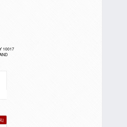
NY 10017
 AND
见]