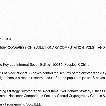
017 USA
2004 CONGRESS ON EVOLUTIONARY COMPUTATION, VOLS 1 AND 
te Key Lab Informat Secur, Beijing 100080, Peoples R China.
 of block ciphers, S-boxes control the security of the cryptographic al
gorithms is a recent research focus. For the popular bijective S-boxes, 
ding Strategy Cryptographic Algorithms Evolutionary Strategy Fitness 
gorithm Nonlinear Components Security Control Cryptography Genetic A
nary Programming Soc, IEEE