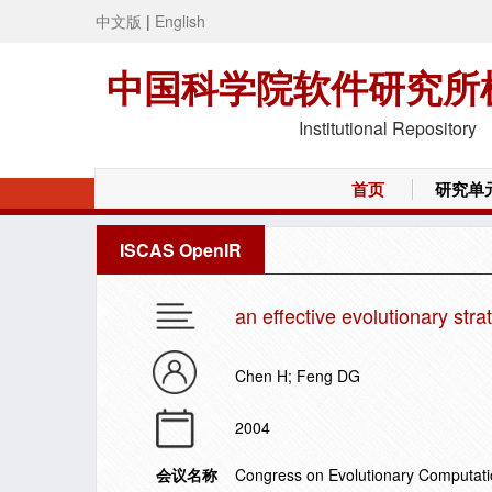
中文版
|
English
中国科学院软件研究所
Institutional Repository
首页
研究单
ISCAS OpenIR
an effective evolutionary stra
Chen H; Feng DG
2004
会议名称
Congress on Evolutionary Computat