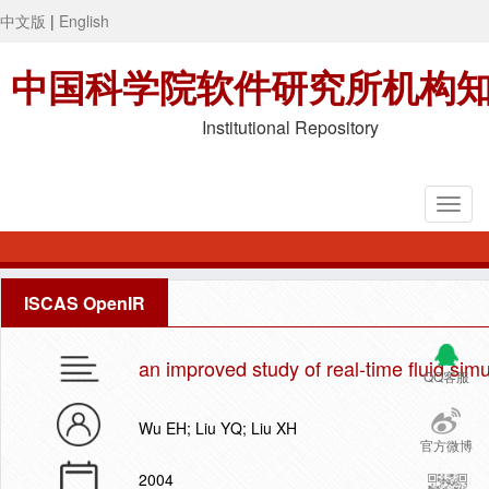
中文版
|
English
中国科学院软件研究所机构
Institutional Repository
ISCAS OpenIR
an improved study of real-time fluid sim
QQ客服
Wu EH; Liu YQ; Liu XH
官方微博
2004