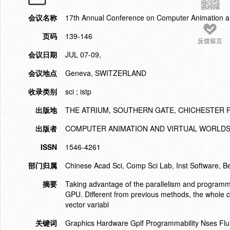
会议名称
17th Annual Conference on Computer Animation a
页码
139-146
反馈留言
会议日期
JUL 07-09,
会议地点
Geneva, SWITZERLAND
收录类别
sci ; istp
出版地
THE ATRIUM, SOUTHERN GATE, CHICHESTER 
出版者
COMPUTER ANIMATION AND VIRTUAL WORLD
ISSN
1546-4261
部门归属
Chinese Acad Sci, Comp Sci Lab, Inst Software, Be
摘要
Taking advantage of the parallelism and programma
GPU. Different from previous methods, the whole c
vector variabl
关键词
Graphics Hardware Gplf Programmability Nses Flui