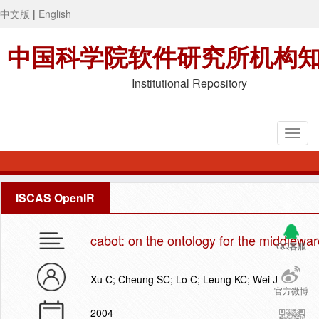
中文版
|
English
中国科学院软件研究所机构
Institutional Repository
ISCAS OpenIR
cabot: on the ontology for the middlewa
QQ客服
Xu C; Cheung SC; Lo C; Leung KC; Wei J
官方微博
2004