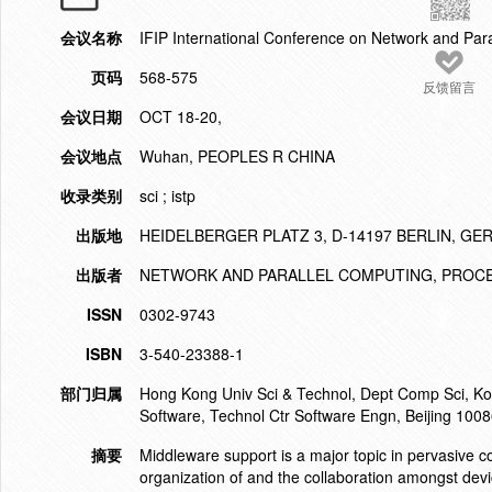
会议名称
IFIP International Conference on Network and Par
页码
568-575
反馈留言
会议日期
OCT 18-20,
会议地点
Wuhan, PEOPLES R CHINA
收录类别
sci ; istp
出版地
HEIDELBERGER PLATZ 3, D-14197 BERLIN, G
出版者
NETWORK AND PARALLEL COMPUTING, PROC
ISSN
0302-9743
ISBN
3-540-23388-1
部门归属
Hong Kong Univ Sci & Technol, Dept Comp Sci, Ko
Software, Technol Ctr Software Engn, Beijing 100
摘要
Middleware support is a major topic in pervasive c
organization of and the collaboration amongst devic