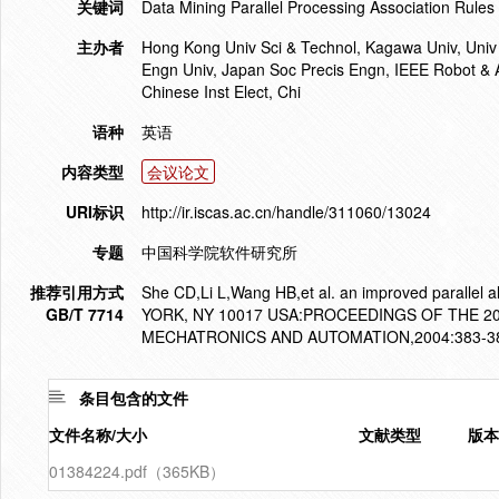
关键词
Data Mining Parallel Processing Association Rul
主办者
Hong Kong Univ Sci & Technol, Kagawa Univ, Univ
Engn Univ, Japan Soc Precis Engn, IEEE Robot & 
Chinese Inst Elect, Chi
语种
英语
内容类型
会议论文
URI标识
http://ir.iscas.ac.cn/handle/311060/13024
专题
中国科学院软件研究所
推荐引用方式
She CD,Li L,Wang HB,et al. an improved parallel a
GB/T 7714
YORK, NY 10017 USA:PROCEEDINGS OF THE 
MECHATRONICS AND AUTOMATION,2004:383-3
条目包含的文件
文件名称/大小
文献类型
版本
01384224.pdf（365KB）