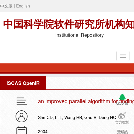
中文版
|
English
中国科学院软件研究所机构
Institutional Repository
ISCAS OpenIR
an improved parallel algorithm for findin
QQ客服
She CD; Li L; Wang HB; Gao B; Deng HQ
官方微博
2004