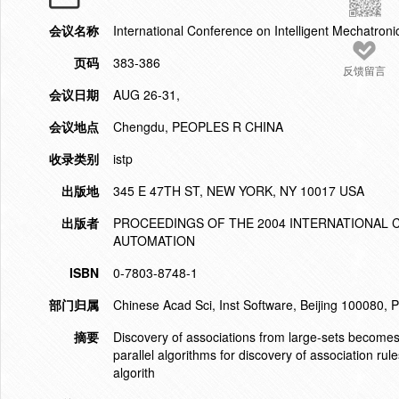
会议名称
International Conference on Intelligent Mechatron
页码
383-386
反馈留言
会议日期
AUG 26-31,
会议地点
Chengdu, PEOPLES R CHINA
收录类别
istp
出版地
345 E 47TH ST, NEW YORK, NY 10017 USA
出版者
PROCEEDINGS OF THE 2004 INTERNATIONAL
AUTOMATION
ISBN
0-7803-8748-1
部门归属
Chinese Acad Sci, Inst Software, Beijing 100080, 
摘要
Discovery of associations from large-sets becomes 
parallel algorithms for discovery of association ru
algorith