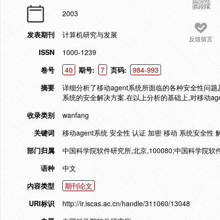
2003
发表期刊
计算机研究与发展
反馈留言
ISSN
1000-1239
卷号
40
期号:
7
页码:
984-993
摘要
详细分析了移动agent系统所面临的各种安全性问题
系统的安全解决方案.在以上分析的基础上,对移动ag
收录类别
wanfang
关键词
移动agent系统 安全性 认证 加密 移动 系统安全性
部门归属
中国科学院软件研究所,北京,100080;中国科学院软件研
语种
中文
内容类型
期刊论文
URI标识
http://ir.iscas.ac.cn/handle/311060/13048