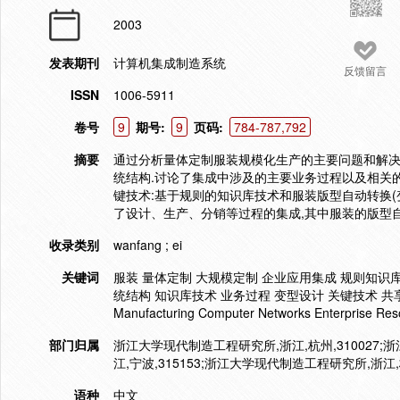
2003
发表期刊
计算机集成制造系统
反馈留言
ISSN
1006-5911
卷号
9
期号:
9
页码:
784-787,792
摘要
通过分析量体定制服装规模化生产的主要问题和解决
统结构.讨论了集成中涉及的主要业务过程以及相关
键技术:基于规则的知识库技术和服装版型自动转换(
了设计、生产、分销等过程的集成,其中服装的版型自
收录类别
wanfang ; ei
关键词
服装 量体定制 大规模定制 企业应用集成 规则知识库
统结构 知识库技术 业务过程 变型设计 关键技术 共享数据 
Manufacturing Computer Networks Enterprise Re
部门归属
浙江大学现代制造工程研究所,浙江,杭州,310027;
江,宁波,315153;浙江大学现代制造工程研究所,浙江,杭
语种
中文