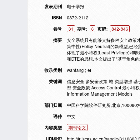
发表期刊
电子学报
ISSN
0372-2112
卷号
31
期号:
6
页码:
842-846
摘要
安全系统只有能够支持多种安全政策才能满足实
策中性(Policy Neutral)的新模型,已
体现了最小特权(Least Privilege)和
和DTE的思想,本文提出了"基于角色的
收录类别
wanfang ; ei
关键词
信息安全 多安全政策 域-类型增强 
型 安全政策 Access Control 最
Information Management Models
部门归属
中国科学院软件研究所,北京,100080;
语种
中文
内容类型
期刊论文
URI标识
http://ir.iscas.ac.cn/handle/311060/