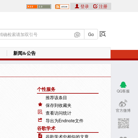
登录
注册
新闻&公告
个性服务
QQ客服
推荐该条目
保存到收藏夹
官方微博
查看访问统计
导出为Endnote文件
谷歌学术
谷歌学术中相似的文章