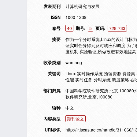
发表期刊
计算机研究与发展
ISSN
1000-1239
卷号
40
期号:
5
页码:
728-733
摘要
作为一个分时系统,Linux的设计目
证实时任务得到及时响应和调度.为了改进
度机制.实验验证,所做改进有效地提高了
收录类别
wanfang
关键词
Linux 实时操作系统 预留资源 资源
性能 实时任务 分时系统 调度策略 吞吐
部门归属
中国科学院软件研究所,北京,100080;
软件研究所,北京,100080
语种
中文
内容类型
期刊论文
URI标识
http://ir.iscas.ac.cn/handle/311060/