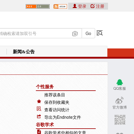
登录
注册
新闻&公告
个性服务
QQ客服
推荐该条目
保存到收藏夹
官方微博
查看访问统计
导出为Endnote文件
谷歌学术
谷歌学术中相似的文章