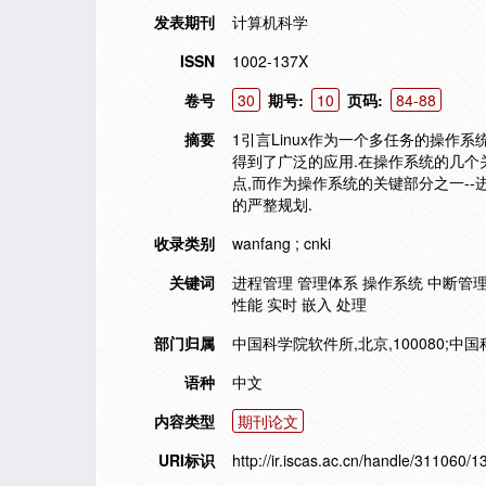
发表期刊
计算机科学
ISSN
1002-137X
卷号
30
期号:
10
页码:
84-88
摘要
1引言Linux作为一个多任务的操作
得到了广泛的应用.在操作系统的几个
点,而作为操作系统的关键部分之一--
的严整规划.
收录类别
wanfang ; cnki
关键词
进程管理 管理体系 操作系统 中断管理
性能 实时 嵌入 处理
部门归属
中国科学院软件所,北京,100080;中国
语种
中文
内容类型
期刊论文
URI标识
http://ir.iscas.ac.cn/handle/311060/