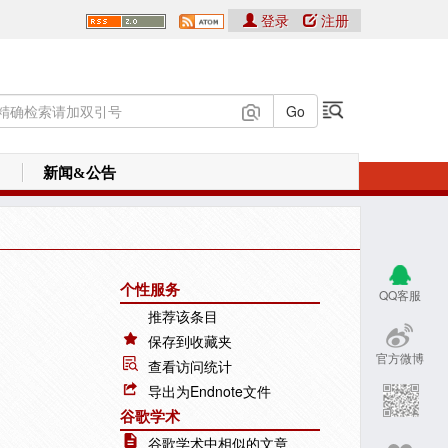
登录
注册
新闻&公告
个性服务
QQ客服
推荐该条目
保存到收藏夹
官方微博
查看访问统计
导出为Endnote文件
谷歌学术
谷歌学术中相似的文章