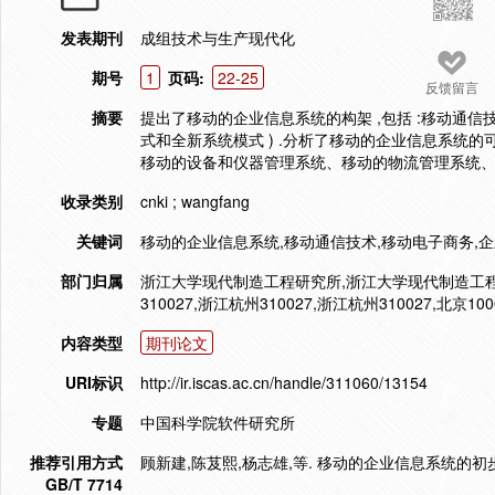
发表期刊
成组技术与生产现代化
期号
1
页码:
22-25
反馈留言
摘要
提出了移动的企业信息系统的构架 ,包括 :移动通
式和全新系统模式 ) .分析了移动的企业信息系统
移动的设备和仪器管理系统、移动的物流管理系统
收录类别
cnki ; wangfang
关键词
移动的企业信息系统,移动通信技术,移动电子商务,
部门归属
浙江大学现代制造工程研究所,浙江大学现代制造工程
310027,浙江杭州310027,浙江杭州310027,北京100
内容类型
期刊论文
URI标识
http://ir.iscas.ac.cn/handle/311060/13154
专题
中国科学院软件研究所
推荐引用方式
顾新建,陈芨熙,杨志雄,等. 移动的企业信息系统的初步研究[
GB/T 7714