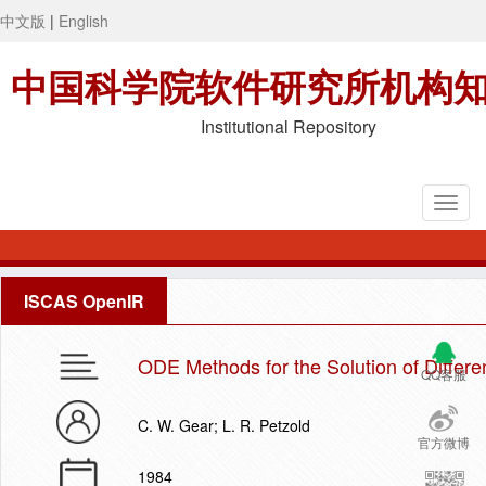
中文版
|
English
中国科学院软件研究所机构
Institutional Repository
ISCAS OpenIR
ODE Methods for the Solution of Differe
QQ客服
C. W. Gear; L. R. Petzold
官方微博
1984