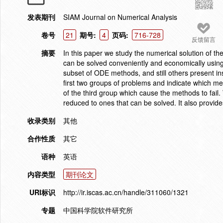
发表期刊
SIAM Journal on Numerical Analysis
卷号
21
期号:
4
页码:
716-728
反馈留言
摘要
In this paper we study the numerical solution of the
can be solved conveniently and economically usin
subset of ODE methods, and still others present i
first two groups of problems and indicate which me
of the third group which cause the methods to fail
reduced to ones that can be solved. It also provides
收录类别
其他
合作性质
其它
语种
英语
内容类型
期刊论文
URI标识
http://ir.iscas.ac.cn/handle/311060/1321
专题
中国科学院软件研究所