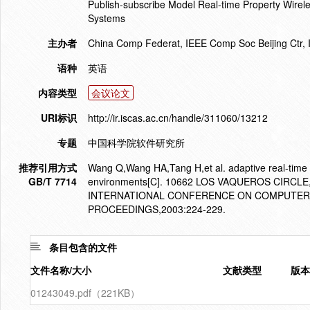
Publish-subscribe Model Real-time Property Wire
Systems
主办者
China Comp Federat, IEEE Comp Soc Beijing Ctr,
语种
英语
内容类型
会议论文
URI标识
http://ir.iscas.ac.cn/handle/311060/13212
专题
中国科学院软件研究所
推荐引用方式
Wang Q,Wang HA,Tang H,et al. adaptive real-time 
GB/T 7714
environments[C]. 10662 LOS VAQUEROS CIRCLE
INTERNATIONAL CONFERENCE ON COMPUTER
PROCEEDINGS,2003:224-229.
条目包含的文件
文件名称/大小
文献类型
版本
01243049.pdf（221KB）