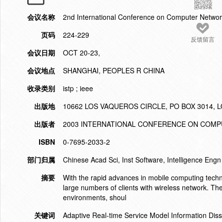
会议名称
2nd International Conference on Computer Netwo
页码
224-229
反馈留言
会议日期
OCT 20-23,
会议地点
SHANGHAI, PEOPLES R CHINA
收录类别
istp ; ieee
出版地
10662 LOS VAQUEROS CIRCLE, PO BOX 3014, L
出版者
2003 INTERNATIONAL CONFERENCE ON COM
ISBN
0-7695-2033-2
部门归属
Chinese Acad Sci, Inst Software, Intelligence Eng
摘要
With the rapid advances in mobile computing techn
large numbers of clients with wireless network. T
environments, shoul
关键词
Adaptive Real-time Service Model Information Di