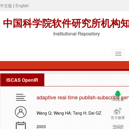
中文版
|
English
中国科学院软件研究所机构
Institutional Repository
ISCAS OpenIR
adaptive real-time publish-subscribe s
QQ客服
Wang Q; Wang HA; Tang H; Dai GZ
官方微博
2003