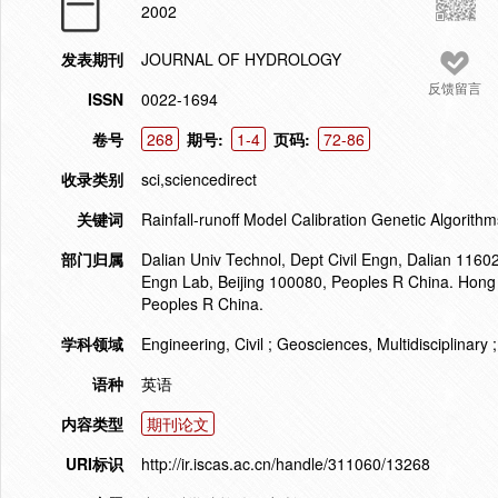
2002
发表期刊
JOURNAL OF HYDROLOGY
反馈留言
ISSN
0022-1694
卷号
268
期号:
1-4
页码:
72-86
收录类别
sci,sciencedirect
关键词
Rainfall-runoff Model Calibration Genetic Algorith
部门归属
Dalian Univ Technol, Dept Civil Engn, Dalian 11602
Engn Lab, Beijing 100080, Peoples R China. Hong 
Peoples R China.
学科领域
Engineering, Civil ; Geosciences, Multidisciplinary
语种
英语
内容类型
期刊论文
URI标识
http://ir.iscas.ac.cn/handle/311060/13268