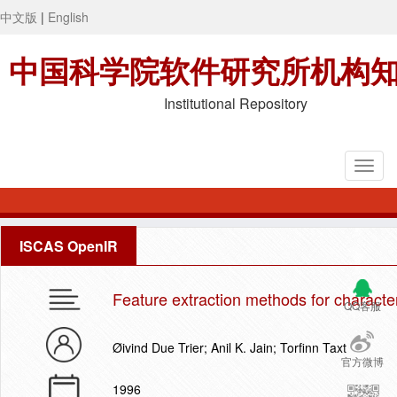
中文版
|
English
中国科学院软件研究所机构
Institutional Repository
ISCAS OpenIR
Feature extraction methods for characte
QQ客服
Øivind Due Trier; Anil K. Jain; Torfinn Taxt
官方微博
1996