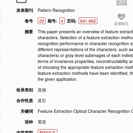
发表期刊
Pattern Recognition
卷号
29
期号:
4
页码:
641-662
反馈留言
摘要
This paper presents an overview of feature extracti
characters. Selection of a feature extraction metho
recognition performance in character recognition s
different representations of the characters, such a
characters) or gray-level subimages of each indivi
terms of invariance properties, reconstructability 
of choosing the appropriate feature extraction met
feature extraction methods have been identified, t
the given application.
收录类别
其他
合作性质
其它
关键词
Feature Extraction Optical Character Recognition 
语种
英语
内容类型
期刊论文