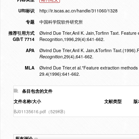
URI标识
http://ir.iscas.ac.cn/handle/311060/1328
专题
中国科学院软件研究所
推荐引用方式
Øivind Due Trier,Anil K. Jain,Torfinn Taxt. Feature
GB/T 7714
Recognition,1996,29(4):641-662.
APA
Øivind Due Trier,Anil K. Jain,&Torfinn Taxt.(1996).
Recognition
,29(4),641-662.
MLA
Øivind Due Trier,et al."Feature extraction methods 
29.4(1996):641-662.
条目包含的文件
文件名称/大小
文献类型
版
BJ01135616.pdf（529KB）
所有评论
(0)