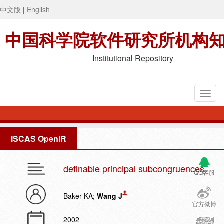
中文版
|
English
中国科学院软件研究所机构
Institutional Repository
ISCAS OpenIR
definable principal subcongruences
QQ客服
Baker KA;
Wang J
官方微博
2002