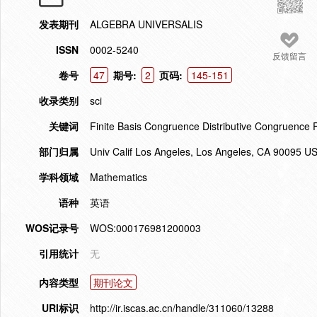
发表期刊
ALGEBRA UNIVERSALIS
ISSN
0002-5240
反馈留言
卷号
47
期号:
2
页码:
145-151
收录类别
sci
关键词
Finite Basis Congruence Distributive Congruence 
部门归属
Univ Calif Los Angeles, Los Angeles, CA 90095 USA
学科领域
Mathematics
语种
英语
WOS记录号
WOS:000176981200003
引用统计
无
内容类型
期刊论文
URI标识
http://ir.iscas.ac.cn/handle/311060/13288