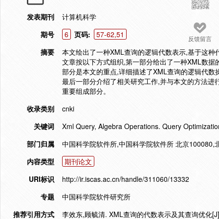
发表期刊
计算机科学
期号
6
页码:
57-62,51
反馈留言
摘要
本文绘出了一种XML查询的逻辑代数表示,基于这种
文章按以下方式组织,第一部分给出了一种XML数据的
部分是本文的重点,详细描述了XML查询的逻辑代数
最后一部分介绍了相关研究工作,并与本文的方法进行
重要组成部分。
收录类别
cnki
关键词
Xml Query, Algebra Operations. Query Optimizatio
部门归属
中国科学院软件所,中国科学院软件所 北京100080,北
内容类型
期刊论文
URI标识
http://ir.iscas.ac.cn/handle/311060/13332
专题
中国科学院软件研究所
推荐引用方式
李效东,顾毓清. XML查询的代数表示及其查询优化[J]. 计算