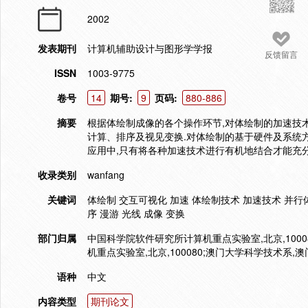
2002
发表期刊
计算机辅助设计与图形学学报
反馈留言
ISSN
1003-9775
卷号
14
期号:
9
页码:
880-886
摘要
根据体绘制成像的各个操作环节,对体绘制的加速技
计算、排序及视见变换.对体绘制的基于硬件及系统方
应用中,只有将各种加速技术进行有机地结合才能充
收录类别
wanfang
关键词
体绘制 交互可视化 加速 体绘制技术 加速技术 并行体
序 漫游 光线 成像 变换
部门归属
中国科学院软件研究所计算机重点实验室,北京,100
机重点实验室,北京,100080;澳门大学科学技术系,澳
语种
中文
内容类型
期刊论文