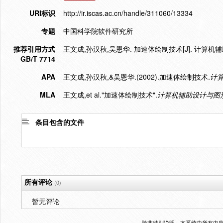
URI标识
http://ir.iscas.ac.cn/handle/311060/13334
专题
中国科学院软件研究所
推荐引用方式
王文成,孙汉秋,吴恩华. 加速体绘制技术[J]. 计算机辅助设计
GB/T 7714
APA
王文成,孙汉秋,&吴恩华.(2002).加速体绘制技术.
计
MLA
王文成,et al."加速体绘制技术".
计算机辅助设计与图
条目包含的文件
所有评论
(0)
暂无评论
除非特别说明，本系统中所有内