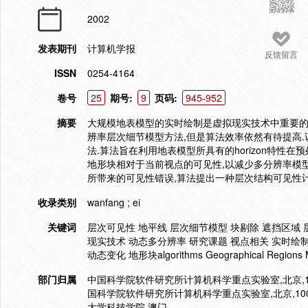
2002
发表期刊
计算机学报
反馈留言
ISSN
0254-4164
卷号
25
期号:
9
页码:
945-952
摘要
大规模地表模型的实时绘制是虚拟现实技术中重要的
辨率层次细节模型方法,但是算法效率依然有待提高
法.算法旨在利用地表模型所具有的horizon特性
地形块相对于当前视点的可见性,以减少多分辨率模
所带来的可见性错误,算法提出一种层次结构可见性计
收录类别
wanfang ; ei
关键词
层次可见性 地平线 层次细节模型 块剔除 遮挡区域 
现实技术 动态多分辨率 研究课题 视点相关 实时绘制
动态变化 地形块algorithms Geographical Regions Mod
部门归属
中国科学院软件研究所计算机科学重点实验室,北京,10
国科学院软件研究所计算机科学重点实验室,北京,100
大学科技学院,澳门