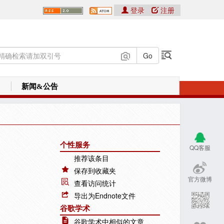
登录
注册
新闻&公告
个性服务
QQ客服
推荐该条目
保存到收藏夹
官方微博
查看访问统计
导出为Endnote文件
谷歌学术
谷歌学术中相似的文章