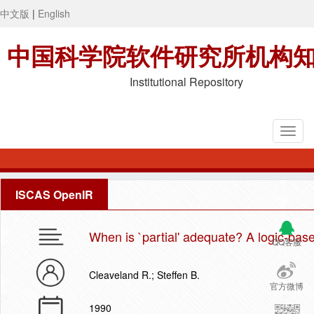
中文版
|
English
中国科学院软件研究所机构
Institutional Repository
ISCAS OpenIR
When is `partial' adequate? A logic-base
QQ客服
Cleaveland R.; Steffen B.
官方微博
1990