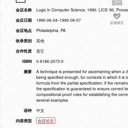
会议名称
Logic in Computer Science, 1990. LICS '90, Proce
会议日期
1990-06-04~1990-06-07
反馈留言
会议地点
Philadelphia, PA
收录类别
其他
合作性质
其它
ISBN
0-8186-2073-0
摘要
A technique is presented for ascertaining when a (fi
being specified enough, for contexts in which it i
formula from the partial specification; if the remai
the specification is guaranteed to ensure correct b
compositional proof rules for establishing the corre
several examples
语种
中文
内容类型
会议论文