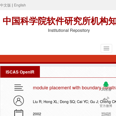
中文版
|
English
中国科学院软件研究所机构
Institutional Repository
ISCAS OpenIR
module placement with boundary constrai
QQ客服
Liu R; Hong XL; Dong SQ; Cai YC; Gu J; Cheng C
官方微博
2002