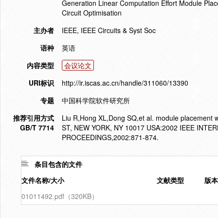
Generation Linear Computation Effort Module Pla
Circuit Optimisation
主办者
IEEE, IEEE Circuits & Syst Soc
语种
英语
内容类型
会议论文
URI标识
http://ir.iscas.ac.cn/handle/311060/13390
专题
中国科学院软件研究所
推荐引用方式
Liu R,Hong XL,Dong SQ,et al. module placement wi
GB/T 7714
ST, NEW YORK, NY 10017 USA:2002 IEEE INTE
PROCEEDINGS,2002:871-874.
条目包含的文件
文件名称/大小
文献类型
版本
01011492.pdf（320KB）