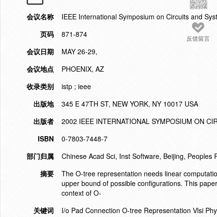
会议名称
IEEE International Symposium on Circuits and Sy
页码
871-874
反馈留言
会议日期
MAY 26-29,
会议地点
PHOENIX, AZ
收录类别
istp ; ieee
出版地
345 E 47TH ST, NEW YORK, NY 10017 USA
出版者
2002 IEEE INTERNATIONAL SYMPOSIUM ON CIR
ISBN
0-7803-7448-7
部门归属
Chinese Acad Sci, Inst Software, Beijing, Peoples 
摘要
The O-tree representation needs linear computation
upper bound of possible configurations. This pape
context of O-
关键词
I/o Pad Connection O-tree Representation Vlsi Ph