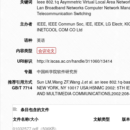
关键词
Ieee 802.1q Asymmetric Virtual Local Area Netwo
Lan Broadband Networks Computer Network Manag
Telecommunication Switching
主办者
IEEE, IEEE Commun Soc, IEE, IEEK, LG Electr, KI
INETCOOL COM CO Ltd
语种
英语
内容类型
会议论文
URI标识
http://ir.iscas.ac.cn/handle/311060/13414
专题
中国科学院软件研究所
推荐引用方式
Sun LM,Wang ZF,Wang J,et al. an ieee 802.1q-ba
GB/T 7714
NEW YORK, NY 10017 USA:HSNMC 2002: 5TH
AND MULTIMEDIA COMMUNICATIONS,2002:208-
条目包含的文件
文件名称/大小
文献类型
版本
01032577.pdf（506KB）