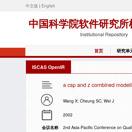
中文版
|
English
中国科学院软件研究所
Institutional Repository
首页
研究单
ISCAS OpenIR
a csp and z combined model
Wang X; Cheung SC; Wei J
2002
会议名称
2nd Asia-Pacific Conference on Qual