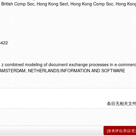
, British Comp Soc, Hong Kong Sect, Hong Kong Comp Soc, Hong Kong
13422
 z combined modeling of document exchange processes in e-commer
0 AE AMSTERDAM, NETHERLANDS:INFORMATION AND SOFTWARE
条目无相关文
[发表评论/异议/意