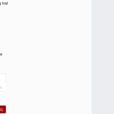
 Inst
ce
件。
见]