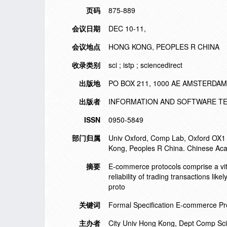
页码
875-889
会议日期
DEC 10-11,
会议地点
HONG KONG, PEOPLES R CHINA
收录类别
sci ; istp ; sciencedirect
出版地
PO BOX 211, 1000 AE AMSTERDA
出版者
INFORMATION AND SOFTWARE T
ISSN
0950-5849
部门归属
Univ Oxford, Comp Lab, Oxford OX1
Kong, Peoples R China. Chinese Acad
摘要
E-commerce protocols comprise a vita
reliability of trading transactions li
proto
关键词
Formal Specification E-commerce Pr
主办者
City Univ Hong Kong, Dept Comp Sci,