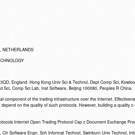
M, NETHERLANDS
ECHNOLOGY
 3QD, England. Hong Kong Univ Sci & Technol, Dept Comp Sci, Kowlo
 Sci, Comp Sci Lab, Inst Software, Beijing 100080, Peoples R China.
l component of the trading infrastructure over the Internet. Effectiven
kely depend on the quality of such protocols. However, building a quality
otocols Internet Open Trading Protocol Csp z Document Exchange Pro
 Ctr Software Engn, Sch Informat Technol, Swinburn Univ Technol, Inf