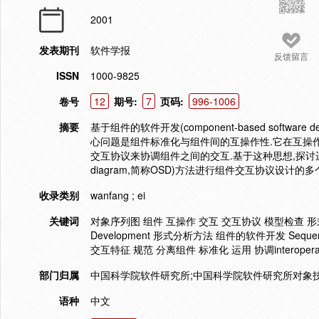
2001
发表期刊
软件学报
反馈留言
ISSN
1000-9825
卷号
12
期号:
7
页码:
996-1006
摘要
基于组件的软件开发(component-based softwa
心问题是组件标准化与组件间的互操作性.它在互操作
交互协议来协调组件之间的交互.基于这种思想,探讨运用UML(uni
diagram,简称OSD)方法进行组件交互协议设计的
收录类别
wanfang ; ei
关键词
对象序列图 组件 互操作 交互 交互协议 模型检查 形式
Development 形式分析方法 组件的软件开发 Seq
交互特征 规范 分离组件 标准化 运用 协调interoperabi
部门归属
中国科学院软件研究所;中国科学院软件研究所对象技
语种
中文