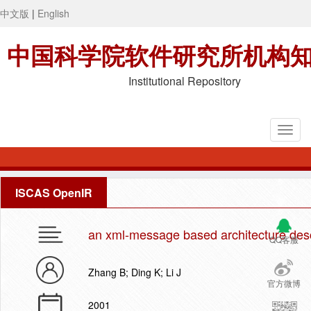
中文版
|
English
中国科学院软件研究所机构
Institutional Repository
ISCAS OpenIR
an xml-message based architecture desc
QQ客服
Zhang B; Ding K; Li J
官方微博
2001