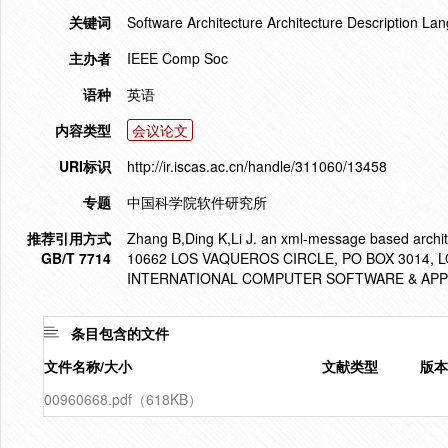
关键词
Software Architecture Architecture Description L
主办者
IEEE Comp Soc
语种
英语
内容类型
会议论文
URI标识
http://ir.iscas.ac.cn/handle/311060/13458
专题
中国科学院软件研究所
推荐引用方式
Zhang B,Ding K,Li J. an xml-message based archit
GB/T 7714
10662 LOS VAQUEROS CIRCLE, PO BOX 3014, 
INTERNATIONAL COMPUTER SOFTWARE & APPL
条目包含的文件
文件名称/大小
文献类型
版本
00960668.pdf（618KB）