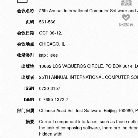
会议名称
25th Annual International Computer Software an
页码
561-566
反馈留言
会议日期
OCT 08-12,
会议地点
CHICAGO, IL
收录类别
istp ; ieee
出版地
10662 LOS VAQUEROS CIRCLE, PO BOX 3014, L
出版者
25TH ANNUAL INTERNATIONAL COMPUTER SO
ISSN
0730-3157
ISBN
0-7695-1372-7
部门归属
Chinese Acad Sci, Inst Software, Beijing 100080, 
摘要
Current component interfaces, such as those defin
the task of composing software, therefore the dep
hidden withi