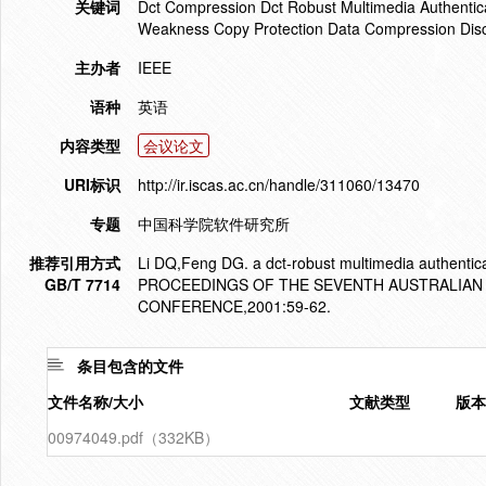
关键词
Dct Compression Dct Robust Multimedia Authentica
Weakness Copy Protection Data Compression Disc
主办者
IEEE
语种
英语
内容类型
会议论文
URI标识
http://ir.iscas.ac.cn/handle/311060/13470
专题
中国科学院软件研究所
推荐引用方式
Li DQ,Feng DG. a dct-robust multimedia authen
GB/T 7714
PROCEEDINGS OF THE SEVENTH AUSTRALIAN
CONFERENCE,2001:59-62.
条目包含的文件
文件名称/大小
文献类型
版本
00974049.pdf（332KB）