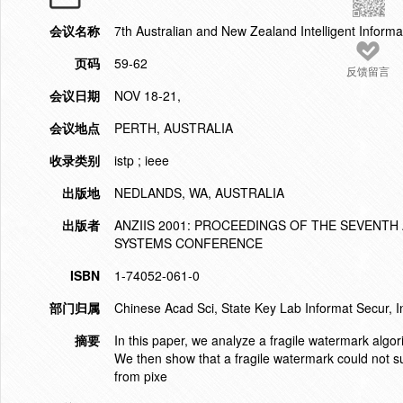
会议名称
7th Australian and New Zealand Intelligent Infor
页码
59-62
反馈留言
会议日期
NOV 18-21,
会议地点
PERTH, AUSTRALIA
收录类别
istp ; ieee
出版地
NEDLANDS, WA, AUSTRALIA
出版者
ANZIIS 2001: PROCEEDINGS OF THE SEVENT
SYSTEMS CONFERENCE
ISBN
1-74052-061-0
部门归属
Chinese Acad Sci, State Key Lab Informat Secur, I
摘要
In this paper, we analyze a fragile watermark algo
We then show that a fragile watermark could not s
from pixe