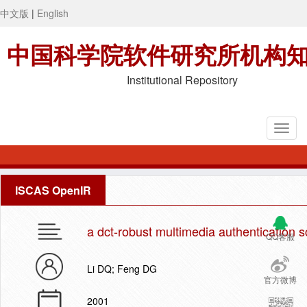
中文版
|
English
中国科学院软件研究所机构
Institutional Repository
ISCAS OpenIR
a dct-robust multimedia authentication
QQ客服
Li DQ; Feng DG
官方微博
2001