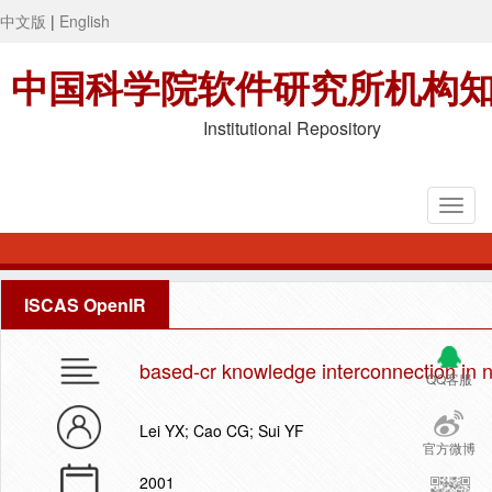
中文版
|
English
中国科学院软件研究所机构
Institutional Repository
ISCAS OpenIR
based-cr knowledge interconnection in n
QQ客服
Lei YX; Cao CG; Sui YF
官方微博
2001