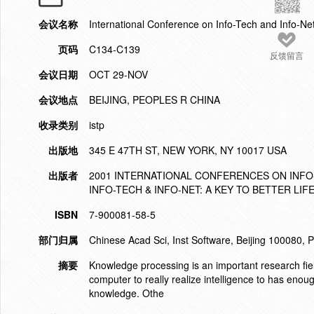
会议名称
International Conference on Info-Tech and Info-Net
页码
C134-C139
反馈留言
会议日期
OCT 29-NOV
会议地点
BEIJING, PEOPLES R CHINA
收录类别
istp
出版地
345 E 47TH ST, NEW YORK, NY 10017 USA
出版者
2001 INTERNATIONAL CONFERENCES ON INFO
INFO-TECH & INFO-NET: A KEY TO BETTER LIF
ISBN
7-900081-58-5
部门归属
Chinese Acad Sci, Inst Software, Beijing 100080, 
摘要
Knowledge processing is an important research field 
computer to really realize intelligence to has en
knowledge. Othe