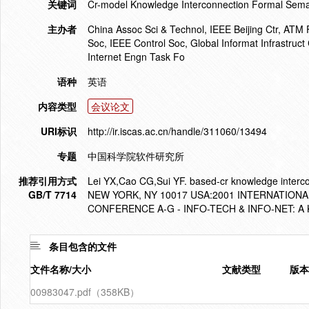
关键词
Cr-model Knowledge Interconnection Formal Seman
主办者
China Assoc Sci & Technol, IEEE Beijing Ctr, ATM
Soc, IEEE Control Soc, Global Informat Infrastruc
Internet Engn Task Fo
语种
英语
内容类型
会议论文
URI标识
http://ir.iscas.ac.cn/handle/311060/13494
专题
中国科学院软件研究所
推荐引用方式
Lei YX,Cao CG,Sui YF. based-cr knowledge intercon
GB/T 7714
NEW YORK, NY 10017 USA:2001 INTERNATION
CONFERENCE A-G - INFO-TECH & INFO-NET: A 
条目包含的文件
文件名称/大小
文献类型
版本
00983047.pdf（358KB）