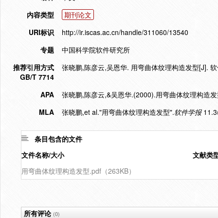
内容类型
期刊论文
URI标识
http://ir.iscas.ac.cn/handle/311060/13540
专题
中国科学院软件研究所
推荐引用方式
张晓鹏,陈彦云,吴恩华. 用弯曲体纹理构造发型[J]. 软件学报,
GB/T 7714
APA
张晓鹏,陈彦云,&吴恩华.(2000).用弯曲体纹理构造发
MLA
张晓鹏,et al."用弯曲体纹理构造发型".
软件学报
11.3
条目包含的文件
文件名称/大小
文献类
用弯曲体纹理构造发型.pdf（263KB）
所有评论
(0)