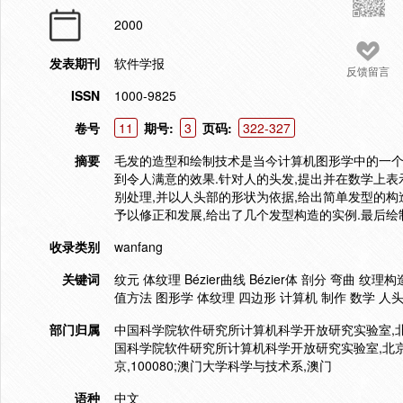
2000
发表期刊
软件学报
反馈留言
ISSN
1000-9825
卷号
11
期号:
3
页码:
322-327
摘要
毛发的造型和绘制技术是当今计算机图形学中的一个
到令人满意的效果.针对人的头发,提出并在数学上表
别处理,并以人头部的形状为依据,给出简单发型的构
予以修正和发展,给出了几个发型构造的实例.最后绘
收录类别
wanfang
关键词
纹元 体纹理 Bézier曲线 Bézier体 剖分 弯曲 
值方法 图形学 体纹理 四边形 计算机 制作 数学 人头
部门归属
中国科学院软件研究所计算机科学开放研究实验室,北京,
国科学院软件研究所计算机科学开放研究实验室,北京,
京,100080;澳门大学科学与技术系,澳门
语种
中文