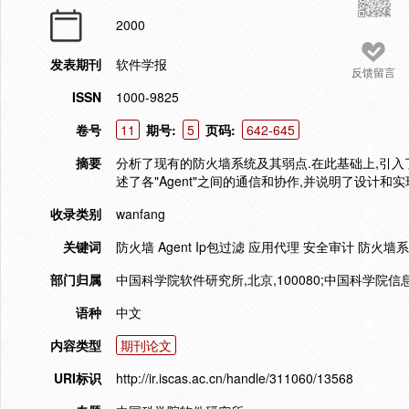
2000
发表期刊
软件学报
反馈留言
ISSN
1000-9825
卷号
11
期号:
5
页码:
642-645
摘要
分析了现有的防火墙系统及其弱点.在此基础上,引入了"A
述了各"Agent"之间的通信和协作,并说明了设计和实
收录类别
wanfang
关键词
防火墙 Agent Ip包过滤 应用代理 安全审计 防火墙
部门归属
中国科学院软件研究所,北京,100080;中国科学院信息
语种
中文
内容类型
期刊论文
URI标识
http://ir.iscas.ac.cn/handle/311060/13568