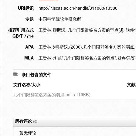
URI标识
http://ir.iscas.ac.cn/handle/311060/13580
专题
中国科学院软件研究所
推荐引用方式
王贵林,卿斯汉. 几个门限群签名方案的弱点[J]. 软件学报,20
GB/T 7714
APA
王贵林,&卿斯汉.(2000).几个门限群签名方案的弱点.
MLA
王贵林,et al."几个门限群签名方案的弱点".
软件学报
条目包含的文件
文件名称/大小
文献
几个门限群签名方案的弱点.pdf（119KB）
所有评论
(0)
暂无评论