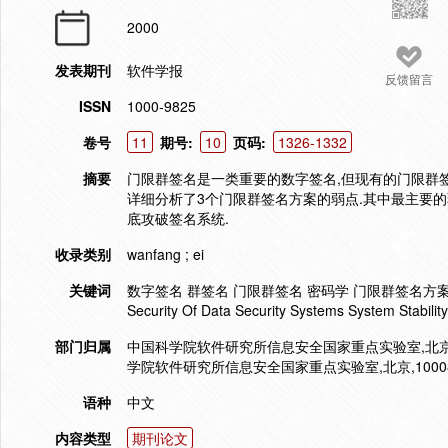
2000
发表期刊
软件学报
反馈留言
ISSN
1000-9825
卷号
11
期号:
10
页码:
1326-1332
摘要
门限群签名是一类重要的数字签名,但现有的门限群
详细分析了3个门限群签名方案的弱点.其中最主要的
底攻破签名系统.
收录类别
wanfang ; ei
关键词
数字签名 群签名 门限群签名 密码学 门限群签名方案 弱点 系统
Security Of Data Security Systems System Stability
部门归属
中国科学院软件研究所信息安全国家重点实验室,北京,1
学院软件研究所信息安全国家重点实验室,北京,10008
语种
中文
内容类型
期刊论文