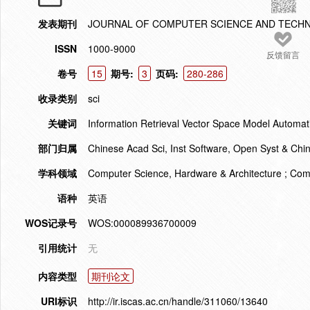
发表期刊
JOURNAL OF COMPUTER SCIENCE AND TECH
ISSN
1000-9000
反馈留言
卷号
15
期号:
3
页码:
280-286
收录类别
sci
关键词
Information Retrieval Vector Space Model Automat
部门归属
Chinese Acad Sci, Inst Software, Open Syst & Chin
学科领域
Computer Science, Hardware & Architecture ; Com
语种
英语
WOS记录号
WOS:000089936700009
引用统计
无
内容类型
期刊论文
URI标识
http://ir.iscas.ac.cn/handle/311060/13640