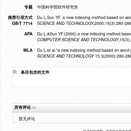
专题
中国科学院软件研究所
推荐引用方式
Du L,Sun YF. a new indexing method based on wo
GB/T 7714
SCIENCE AND TECHNOLOGY,2000,15(3):280-286
APA
Du L,&Sun YF.(2000).a new indexing method based o
COMPUTER SCIENCE AND TECHNOLOGY
,15(3)
MLA
Du L,et al."a new indexing method based on word pro
SCIENCE AND TECHNOLOGY
15.3(2000):280-28
条目包含的文件
所有评论
(0)
暂无评论