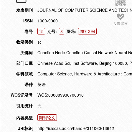
发表期刊
JOURNAL OF COMPUTER SCIENCE AND TECH
ISSN
1000-9000
反馈留言
卷号
15
期号:
3
页码:
287-294
收录类别
sci
关键词
Coaction Node Coaction Causal Network Neural N
部门归属
Chinese Acad Sci, Inst Software, Beijing 100080, 
学科领域
Computer Science, Hardware & Architecture ; Com
语种
英语
WOS记录号
WOS:000089936700010
引用统计
无
内容类型
期刊论文
URI标识
http://ir.iscas.ac.cn/handle/311060/13642