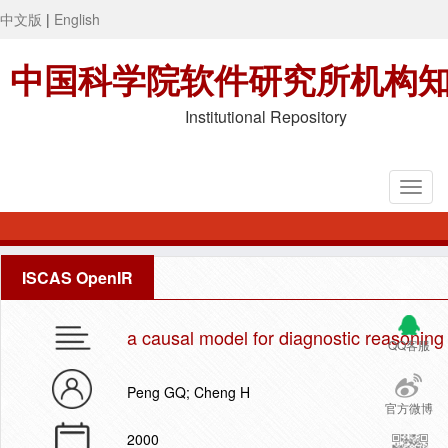
中文版
|
English
中国科学院软件研究所机构
Institutional Repository
ISCAS OpenIR
a causal model for diagnostic reasoning
QQ客服
Peng GQ; Cheng H
官方微博
2000