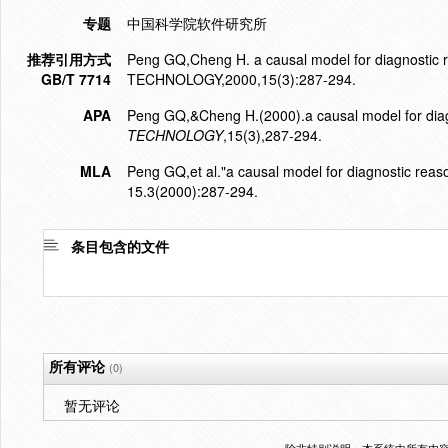
专题
中国科学院软件研究所
推荐引用方式
Peng GQ,Cheng H. a causal model for diagnos
GB/T 7714
TECHNOLOGY,2000,15(3):287-294.
APA
Peng GQ,&Cheng H.(2000).a causal model for diag
TECHNOLOGY
,15(3),287-294.
MLA
Peng GQ,et al."a causal model for diagnostic reas
15.3(2000):287-294.
条目包含的文件
所有评论
(0)
暂无评论