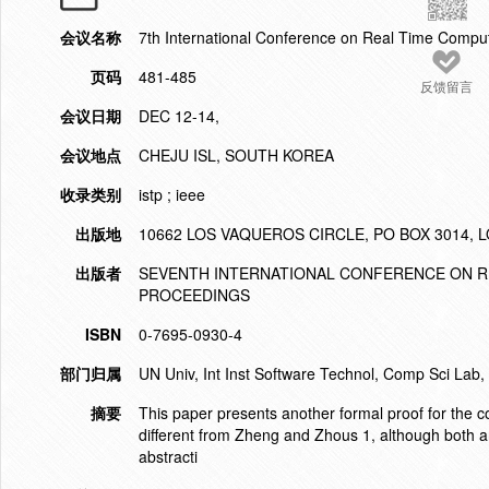
会议名称
7th International Conference on Real Time Compu
页码
481-485
反馈留言
会议日期
DEC 12-14,
会议地点
CHEJU ISL, SOUTH KOREA
收录类别
istp ; ieee
出版地
10662 LOS VAQUEROS CIRCLE, PO BOX 3014, L
出版者
SEVENTH INTERNATIONAL CONFERENCE ON RE
PROCEEDINGS
ISBN
0-7695-0930-4
部门归属
UN Univ, Int Inst Software Technol, Comp Sci Lab,
摘要
This paper presents another formal proof for the c
different from Zheng and Zhous 1, although both ar
abstracti