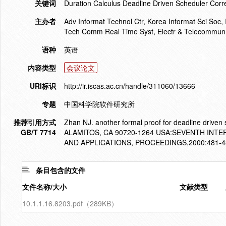
关键词
Duration Calculus Deadline Driven Scheduler Corr
主办者
Adv Informat Technol Ctr, Korea Informat Sci Soc
Tech Comm Real Time Syst, Electr & Telecommun 
语种
英语
内容类型
会议论文
URI标识
http://ir.iscas.ac.cn/handle/311060/13666
专题
中国科学院软件研究所
推荐引用方式
Zhan NJ. another formal proof for deadline dri
GB/T 7714
ALAMITOS, CA 90720-1264 USA:SEVENTH IN
AND APPLICATIONS, PROCEEDINGS,2000:481-4
条目包含的文件
文件名称/大小
文献类型
10.1.1.16.8203.pdf（289KB）