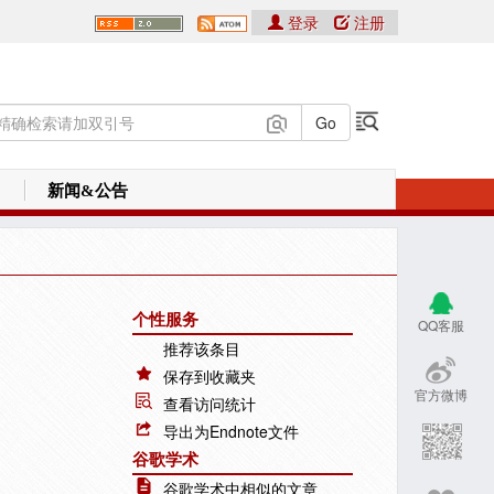
登录
注册
新闻&公告
个性服务
QQ客服
推荐该条目
保存到收藏夹
官方微博
查看访问统计
导出为Endnote文件
谷歌学术
谷歌学术中相似的文章