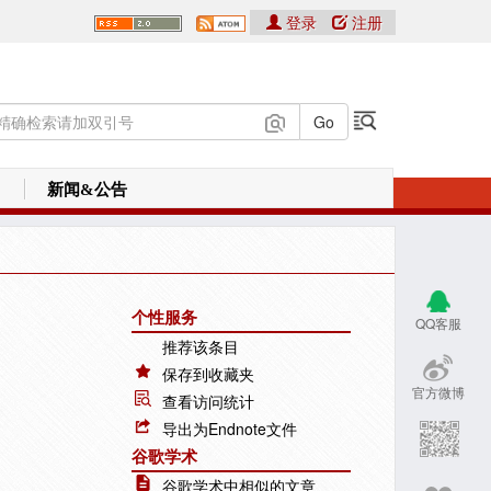
登录
注册
新闻&公告
个性服务
QQ客服
推荐该条目
保存到收藏夹
官方微博
查看访问统计
导出为Endnote文件
谷歌学术
谷歌学术中相似的文章